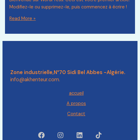
Modifiez-le ou supprimez-le, puis commencez à écrire !
Bonjour
Read More »
tout
le
monde !
Zone industrielle,N°70 Sidi Bel Abbes -Algérie.
info@akhenteur.com.
accueil
A propos
Contact